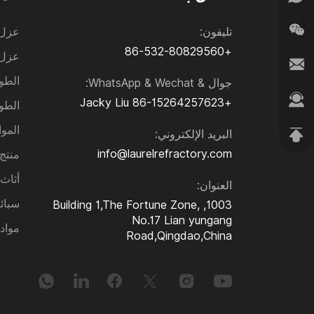
سبائك عالية الحرارة
تليفون:
عزل 
+86-532-80829560
عزل 
مواد حرارية وعزل أخرى
الطو
جوال & WhatsApp & Wechat:
Jacky Liu
+86-15264257623
الطو
الموا
البريد الإلكتروني:
info@laurelrefractory.com
منتج Sic و₃N₄
أثاث
العنوان:
سبائ
1003, Building 1,The Fortune Zone,
No.17 Lian yungang
مواد
Road,Qingdao,China