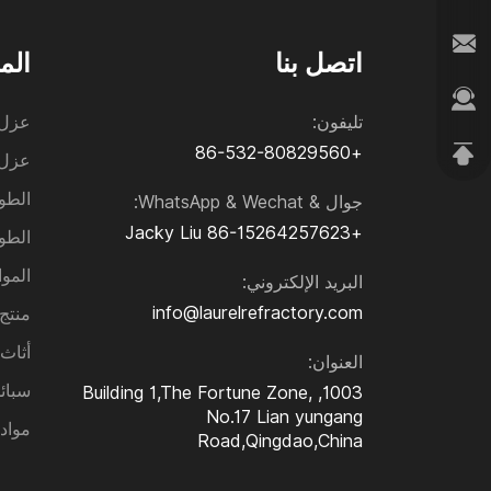
اتصل بنا
الم
تليفون:
عزل 
+86-532-80829560
عزل 
الطو
جوال & WhatsApp & Wechat:
Jacky Liu
+86-15264257623
الطو
الموا
البريد الإلكتروني:
info@laurelrefractory.com
منتج Sic و₃N₄
أثاث
العنوان:
سبائ
1003, Building 1,The Fortune Zone,
No.17 Lian yungang
مواد
Road,Qingdao,China