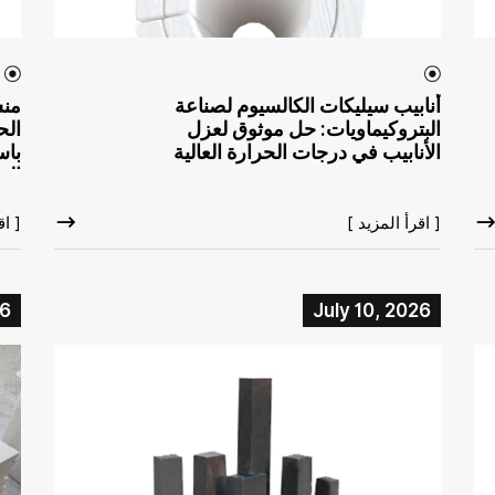
أنابيب سيليكات الكالسيوم لصناعة
منس
البتروكيماويات: حل موثوق لعزل
الح
الأنابيب في درجات الحرارة العالية
باس
الس
[ اقرأ المزيد ]
[ اق
26
July 10, 2026