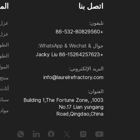
اتصل بنا
الم
تليفون:
عزل 
+86-532-80829560
عزل 
الطو
جوال & WhatsApp & Wechat:
Jacky Liu
+86-15264257623
الطو
الموا
البريد الإلكتروني:
info@laurelrefractory.com
منتج Sic و₃N₄
أثاث
العنوان:
سبائ
1003, Building 1,The Fortune Zone,
No.17 Lian yungang
مواد
Road,Qingdao,China