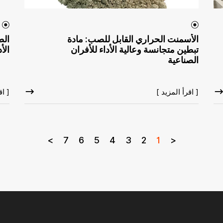
الأسمنت الحراري القابل للصب: مادة
الط
تبطين متجانسة وعالية الأداء للأفران
الأ
الصناعية
[ اقرأ المزيد ]
[ اق
>
7
6
5
4
3
2
1
<