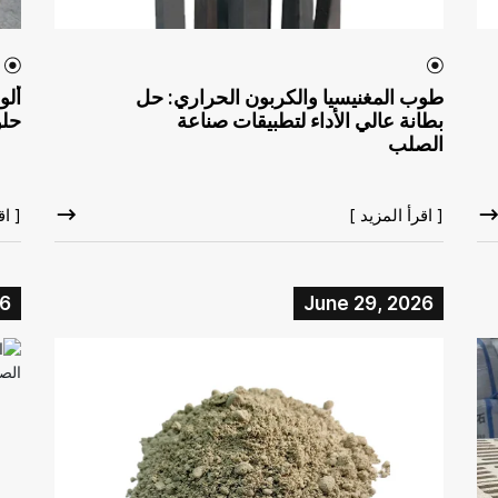
طوب المغنيسيا والكربون الحراري: حل
ألو
بطانة عالي الأداء لتطبيقات صناعة
حلو
الصلب
[ اقرأ المزيد ]
[ اق
26
June 29, 2026